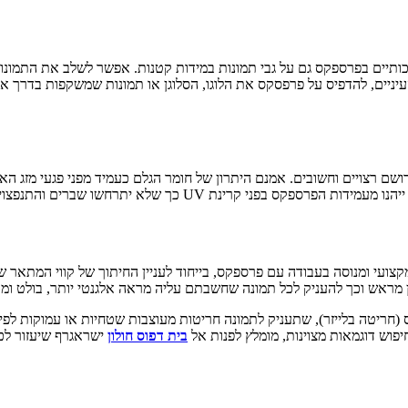
ותיים בפרספקס גם על גבי תמונות במידות קטנות. אפשר לשלב את התמונות
עיניים, להדפיס על פרפסקס את הלוגו, הסלוגן או תמונות שמשקפות בדרך א
ם רצויים וחשובים. אמנם היתרון של חומר הגלם כעמיד מפני פגעי מזג האוו
ך שלא יתרחשו שברים והתנפצויות (בשונה מזכוכית כמובן).
 מקצועי ומנוסה בעבודה עם פרספקס, בייחוד לעניין החיתוך של קווי המת
מראש וכך להעניק לכל תמונה שחשבתם עליה מראה אלגנטי יותר, בולט ומו
חריטה בלייזר), שתעניק לתמונה חריטות מעוצבות שטחיות או עמוקות לפ
פוש דוגמאות מצוינות, מומלץ לפנות אל
בית דפוס חולון
ישראגרף שיעזור ל