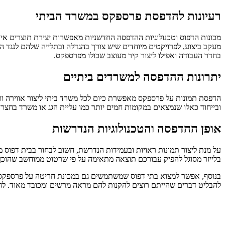
רעיונות להדפסת פרספקס במשרד הביתי
מכונות הדפוס וטכנולוגיות ההדפסה החדשניות מאפשרות יצירת תוצרים איכ
מעקב ביצוע, לפרויקטים מיוחדים שיש צורך בהגדלה ובתלייה שלהם לנגד ה
בחדר העבודה ואפילו ליצור קיר מעוצב שכולו מפרספקס.
יתרונות ההדפסה למשרדים ביתיים
הדפסת תמונות על פרספקס מאפשרת כיום לכל משרד ביתי ליצור אווירה ורוש
ובייחוד כאלו שנמצאים במקומות חמים יותר כמו עליית הגג או משרד בחצר ייהנו מעמידות הפרספקס בפני קרינת UV כ
אופן ההדפסה והטכנולוגיות הנדרשות
על מנת ליצור תמונות ראויות ובעמידות הנדרשת, חשוב לבחור בבית דפוס
בלייזר מסוגל להפיק עבורכם תוצאה מתאימה על פי שרטוט ממוחשב שהוכן 
בנוסף, אפשר למצוא בתי דפוס שמשתמשים גם במכונת חריטה על פרספקס (
להבליט דברים שהייתם רוצים להקנות להם מראה מרשים ומכובד מאוד. לחי