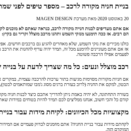
בניית חניה מקורה לרכב – מספר טיפים לפני שמת
20 באוגוסט 2020
·
מאת
מערכת MAGEN DESIGN
אם אתם מעדיפים לבנות חנייה מקורה לרכב, כנראה שאתם לא מוכנים לקב
הם רבים. אז ככה תימנעו מנזקי השמש ותהנו מרכב מוצלל וקריר גם בקיץ:
כולנו מכירים את נזקי השמש, שלא מאחרים להגיע גם ברכבים חדשים. אפילו
אז אם אתם מעוניינים להימנע מכל זה, תמיד יהיה עדיף להחנות את הרכב ב
לפעמים אפילו הרכבה פשוטה.
רכב מוצלל ונעים: כל מה שצריך לדעת על בנייה 
אם חניות מקורות מסוימות מגיעות בתור ערכות להרכבה עצמית, במקרים אחר
הבטון, למקם את החניה (לרוב בעזרת ברגים מסוג ג'מבו שמותאמים לבטון), 
בשורה התחתונה, לא יהיה באמת ניתן להדריך אתכם כיצד לבנות חניה מקו
קודם כל והכי חשוב, אנחנו ממליצים לכם תמיד להיות בטוחים במידות שאת
מקצועיות מכל הכיוונים: לקיחת מידות עבור בניי
לקחתם מידות עבור בניית החניה? אתם מוזמנים לבדוק פעמיים אם המידות
המוקדם הזה.