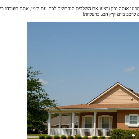
כננו אותה נכון ובצעו את השלבים הנדרשים לכך. עם הזמן, אתם תיווכחו 
 לרכב ביום קיץ חם. בהצלחה!