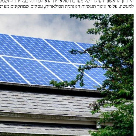
היתרון הראשון והעיקרי של מערכת סולארית הוא הפחתה בעלויות החשמל.
למעשה, על פי איגוד תעשיות האנרגיה הסולארית, עסקים שמתקינים מערכות סולאריות יכולים לחסוך בין 15,000 ל-20,000 שקל או י