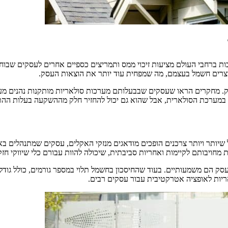
ות ברחבי העולם מציעות זיכוי ממס ותמריצים כספיים אחרים לעסקים שבוח
יצרים חשמל בעצמם, מה שמפחית עוד יותר את הוצאות העסק.
מחקרים הראו שעסקים שבבעלותם מערכות סולאריות מותקנות נהנים מערך נ
ש במערכת הסולארית, אבל שהוא גם יכול להחזיר חלק מההשקעה בעלות הה
שיותר ויותר צרכנים הופכים מודאגים מנזקי האקלים, עסקים שמתנהלים באו
 מחויבותם לקיימות ואחריות סביבתית, שיכולה להוות עבורם כלי שיווקי חזק
סק הם משמעותיים. בעוד שהחיסכון בחשמל תלוי במספר גורמים, כולל גודל
אריות לאופציה אטרקטיבית עבור עסקים רבים.