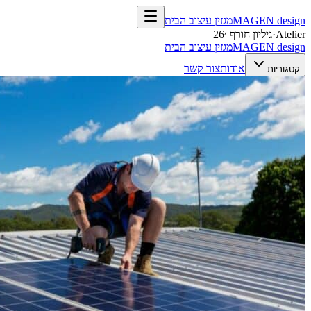
design
MAGEN
מגזין עיצוב הבית
Atelier
·
גיליון חורף ׳26
design
MAGEN
מגזין עיצוב הבית
אודות
צור קשר
קטגוריות