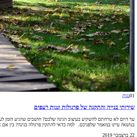
01
גגות
שירותי בנייה והתקנה של פרגולות וגגות רעפים
עד היום לא טרחתם להשקיע בעיצוב הגינה שלכם? חושבים שהגיע הזמן לעש
בנושא? עיינו במאמר שלפניכם. למה כדאי להתקין פרגולה בגינה? בין אם 
22 בדצמבר 2019