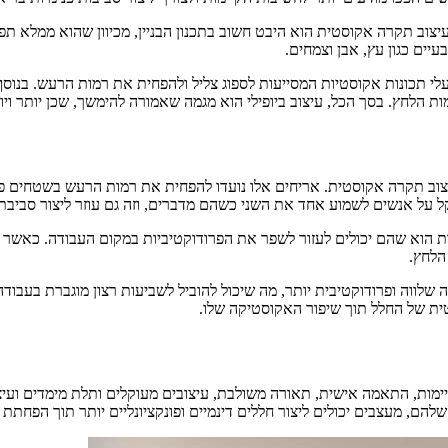
יצוב תקרה אקוסטית הוא היבט חשוב בתכנון הבניין, מכיוון שהוא ממלא תפק
עיים כגון עץ, אבן וצמחים.
כונות אקוסטיות המסייעות לספוג צליל ולהפחית את רמות הרעש. בנוסף, 
 הלחץ. בסך הכל, עיצוב ביופילי הוא מגמה שאמורה להימשך, שכן יותר ויו
 תקרה אקוסטית. אריחים אלו נועדו להפחית את רמות הרעש בשטחים פתוחי
ל על אנשים לשמוע אחד את השני כשהם מדברים, וזה גם עוזר ליצור סביבת 
ת הוא שהם יכולים לעזור לשפר את הפרודוקטיביות במקום העבודה. כאשר 
הלחץ.
לווה ופרודוקטיבית יותר, מה שיכול להוביל לשביעות רצון מוגברת בעבודה ול
ת של החלל תוך שיפור האקוסטיקה שלו.
ות, התאמה אישית, תאורה משולבת, עיצובים מעוקלים ותלת מימדים ועיצוב ב
ם שלהם, מעצבים יכולים ליצור חללים דינמיים ופונקציונליים יותר תוך הפ