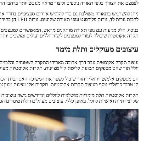
לצמצם את הצורך בגופי תאורה נוספים וליצור מראה מגובש יותר ברחבי החל
ניתן להשתמש בתאורה משולבת גם כדי להדגיש אזורים ספציפיים בחדר או לי
לרבות נורות לד, נורות פלורסנט וגופי תאורה שקועים. נורות LED הן בחירה פופולרית בשל יעילותן האנרגטית ותוחלת החיים הארוכה שלהן, בעוד גופי תאורה שקועים יכולים לספק מראה מלוטש ומודרני.
בנוסף, חלק מגיעות עם גופי תאורה מותקנים מראש, המאפשרים למעצבים ל
תקרה אקוסטית שיכולה לעזור למעצבים ליצור חללים יעילים ומושכים יותר מ
עיצובים מעוקלים ותלת מימד
עיצוב תקרה אקוסטית עבר דרך ארוכה מאריחי התקרה השטוחים והלבנים הב
חלל תוך שהם מספקים תכונות קליטת קול מצוינות. תקרות אקוסטיות מעוקלו
הם מספקים אלמנט ויזואלי ייחודי שיכול לשפר את המשיכה האסתטית הכולל
הן טרנד פופולרי נוסף בעיצוב תקרות אקוסטיות. תקרות אלו מציגות מגוון צ
תקרות אקוסטיות תלת מימדיות מושלמות לחללים הדורשים גישה עיצובית יצי
של יצירתיות ואישיות לחלל. באופן כללי, עיצובים מעוגלים ותלת מימדים 