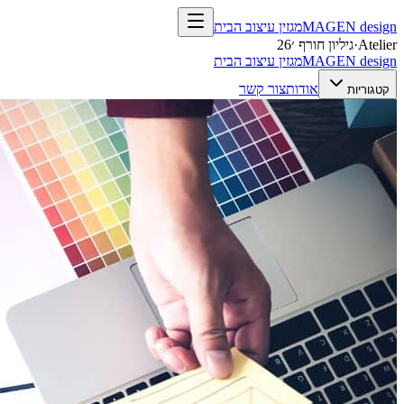
design
MAGEN
מגזין עיצוב הבית
Atelier
·
גיליון חורף ׳26
design
MAGEN
מגזין עיצוב הבית
אודות
צור קשר
קטגוריות