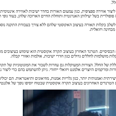
ל.
צור אווירה ספציפית, כגון עמעום האורות בחדר ישיבות לאווירה אינטימית
שלב בקלות תאורה בעיצוב האקוסטי שלהם ללא צורך בעבודת התקנה נוספת.
בחינה ויזואלית.
סיסיים. הטרנד האחרון בעיצוב תקרה אקוסטית הוא שימוש בעיצובים מעוק
ת מושלמות לחללים גדולים כגון חדרי ישיבות, אולמות ואזורי קבלה.
ת של החלל. הצורות המעוקלות גם עוזרות לשבור את המונוטוניות של תקרה ש
ורות ומרקמים היוצרים אלמנט ויזואלי ייחודי. ניתן להשתמש בהם כדי ליצור 
רתית ואמנותית יותר, כגון גלריות אמנות, מוזיאונים ותיאטראות. הם יכול
הם הטרנדים האחרונים בעיצוב תקרה אקוסטית שבטוח יוסיפו נופך של אלגנטי