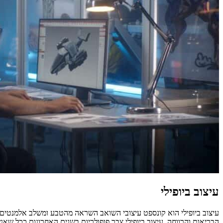
עיצוב ביופילי
עיצוב ביופילי הוא קונספט עיצובי השואב השראה מהטבע ומשלב אלמנטים 
הבריאות והרווחה. עיצוב ביופילי צבר פופולריות בשנים האחרונות ככל שאנש