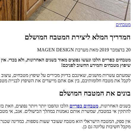
מטבחים
המדריך המלא ליצירת המטבח המושלם
20 בדצמבר 2019
·
מאת
מערכת MAGEN DESIGN
מטבחים כפריים הלכו ונעשו נפוצים מאוד בשנים האחרונות, ולא בכדי. א
שיפוץ מטבחים והמידע החשוב לפניכם!
שמעתם עשרות מושגים, שאינכם בדיוק מכירים על שיפוץ מטבחים, עיצוב מ
לקבל את מטבח חלומותיכם, בין אם אתם מייעדים את השיפוץ לבניית מטב
בונים את המטבח המושלם
בשנים האחרונות,
מטבחים כפריים
הלכו ונהפכו יותר ויותר נפוצים, וזאת
להתקין אי במטבח, שמשרת אותם נאמנות במהלך הבישולים. אגב, אי מטב
אין ספק, המטבח הישראלי הוא מטבח שעובד שעות נוספות. כמדינה שכנרא
מקבל חשיבות עליונה גם כן.