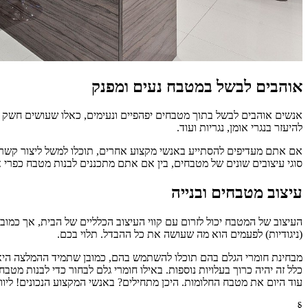
אוהבים לבשל במטבח נעים ומפנק
אנשים אוהבים לבשל בתוך מטבחים יפהפיים ונעימים, כאלו שעושים חשק 
להיעזר בנגרי אומן, נגריות ועוד.
אם אתם מעדיפים להסתייע באנשי מקצוע אחרים, תוכלו למשל ליצור קשר ע
סוגי עיצובים שונים של מטבחים, בין אם אתם מתכננים לבנות מטבח כפרי א
עיצוב מטבחים ובנייה
העיצוב של המטבח יכול לזרום עם קווי העיצוב הכלליים של הבית, אך כמ
(ניגודיות) לפעמים הוא מה שעושה את כל ההבדל. תלוי בכם.
מבחינת חומרי הגלם בהם תוכלו להשתמש בהם, כמובן שתמיד ההמלצה היא ל
כלל זה יהיה כרוך בעלויות נוספות. באילו חומרי גלם לבחור כדי לבנות מט
עוד היום את מטבח החלומות. היכן מתחילים? באנשי המקצוע הנכונים! ליווי,
§