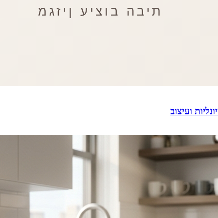
נליות ועיצוב