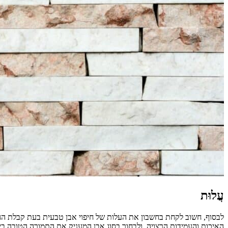
עֲלוּת
לבסוף, חשוב לקחת בחשבון את העלות של חיפוי אבן טבעית בעת קבלת ההח
האיכות והעמידות הרצויה, ולבחור בסוג אבן המעניק את התמורה הטובה בי