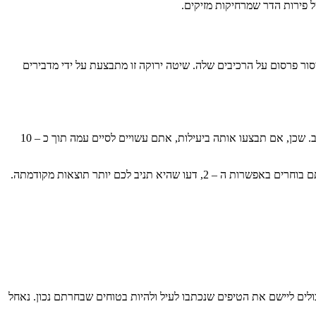
 פירות הדר שמרחיקות מזיקים.
ור פרסום על הרכיבים שלה. שיטה ירוקה זו מתבצעת על ידי מדבירים
אם אתם מעדיפים לבחור במדביר שפועל בשיטת ההדברה הירוקה, עליכם לדעת כי העניין מצריך מכם בדיקה מעמיקה. בדיקה זו לא צפויה לארוך זמן רב. שכן, אם תבצעו אותה ביעילות, אתם עשויים לסיים עמה תוך כ – 10
מדובר בעצם בבירור מעמיק שאתם צריכים לערוך אל מול אנשים שאתם מכירים שהזמינו בעבר מדביר ירוק או אל מול אנשים שאינכם מכירים. אם אתם בוחרים באפשרות ה – 2, דעו שהיא תניב לכם יותר תוצאות מקודמתה.
ים ליישם את הטיפים שנכתבו לעיל ולהיות בטוחים שבחרתם נכון. נאחל