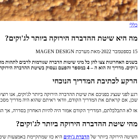
כללי
מה היא שיטת ההדברה הירוקה ביותר לג'וקים?
15 בספטמבר 2022
·
מאת
מערכת MAGEN DESIGN
בשנים האחרונות צצו להן כל מיני שיטות הדברה שגורמות לרבים לתהות 
ג'וקים. מדריך זה הוא ה – 4 במספר והפעם נעסוק בשיטת ההדברה הירוקה. אנו מזמינים אתם לקרוא את המדריך האחרון שיציג בפניכם את השיטה האחרונה שאתם צריכים להכיר מקרוב.
הרקע לכתיבת המדריך הנוכחי
רגע לפני שנציג בפניכם את שיטת ההדברה הירוקה ביותר לג'וקים, אנו רוצ
שכן, אם קראתם את המדריך הקודם, וודאי ראיתם שהוא היה מדריך מסכם
אז לא התבלבלתם, המדריך הקודם אמור היה להיות האחרון בסדרה, אך החלט
מהי שיטת ההדברה הירוקה ביותר לג'וקים?
השיטה הירוקה ביותר של
הדברת ג'וקים
היא כזו שמתקיימת באמצעות שימו