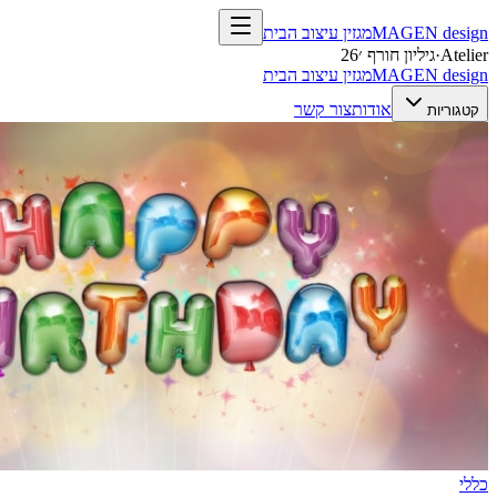
design
MAGEN
מגזין עיצוב הבית
Atelier
·
גיליון חורף ׳26
design
MAGEN
מגזין עיצוב הבית
אודות
צור קשר
קטגוריות
כללי