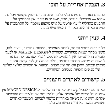
3. הגבלת אחריות על תוכן
התכנים באתר הם מידע כללי בלבד ואינם מהווים ייעוץ מקצועי מכל סוג
שהוא — אדריכלי, הנדסי, מבני, משפטי או אחר. אין להסתמך על
התכנים כתחליף לייעוץ פרטני של איש מקצוע מוסמך. כל הסתמכות על
המידע באתר הינה באחריות המשתמש בלבד.
4. קניין רוחני
כל הזכויות בתכני האתר, לרבות מאמרים, תמונות, גרפיקה, עיצוב, לוגו,
סימני מסחר ושמות מסחריים, שמורות ל-MAGEN DESIGN או לבעלי
הזכויות הרלוונטיים. אין להעתיק, לשכפל, להפיץ, לפרסם, לתרגם או
לעשות כל שימוש מסחרי בתכנים, כולם או חלקם, ללא קבלת אישור
מראש ובכתב. ייתכן והאתר יציג תכנים, תמונות או חומרים של צד שלישי
— אלו כפופים לזכויות בעליהם המקוריים.
5. קישורים לאתרים חיצוניים
האתר עשוי להכיל קישורים לאתרי צד שלישי. ל-MAGEN DESIGN אין
שליטה על תוכנם של אתרים אלה, על זמינותם או על מדיניות הפרטיות
שלהם, והיא אינה נושאת באחריות כלשהי לגביהם. המעבר לאתרים
חיצוניים נעשה באחריות המשתמש בלבד.